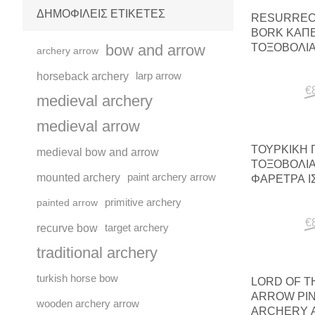
ΔΗΜΟΦΙΛΕΙΣ ΕΤΙΚΕΤΕΣ
RESURREC
BORK ΚΑΠ
ΤΟΞΟΒΟΛΊΑ
bow and arrow
archery arrow
ΜΕΣΑΙΩ…
horseback archery
larp arrow
€
medieval archery
medieval arrow
ΤΟΥΡΚΙΚΉ 
medieval bow and arrow
ΤΟΞΟΒΟΛΊΑ
mounted archery
paint archery arrow
ΦΑΡΈΤΡΑ Ι
primitive archery
painted arrow
€
recurve bow
target archery
traditional archery
turkish horse bow
LORD OF T
ARROW PI
wooden archery arrow
ARCHERY A