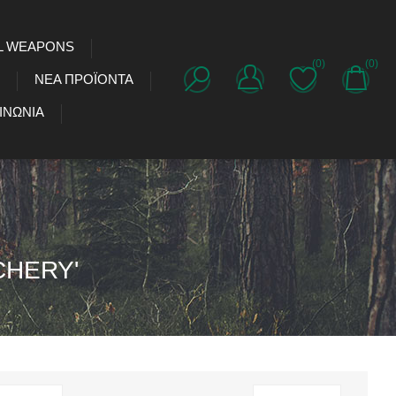
L WEAPONS
(0)
(0)
ΝΈΑ ΠΡΟΪΌΝΤΑ
ΙΝΩΝΊΑ
CHERY'