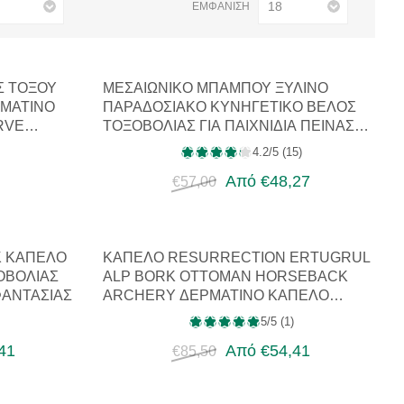
ΕΜΦΆΝΙΣΗ
Σ ΤΌΞΟΥ
ΜΕΣΑΙΩΝΙΚΌ ΜΠΑΜΠΟΎ ΞΎΛΙΝΟ
ΡΜΆΤΙΝΟ
ΠΑΡΑΔΟΣΙΑΚΌ ΚΥΝΗΓΕΤΙΚΌ ΒΈΛΟΣ
RVE
ΤΟΞΟΒΟΛΊΑΣ ΓΙΑ ΠΑΙΧΝΊΔΙΑ ΠΕΊΝΑΣ
ΜΕ…
4.2/5 (15)
Από €48,27
€57,00
K ΚΑΠΈΛΟ
ΚΑΠΈΛΟ RESURRECTION ERTUGRUL
ΟΒΟΛΊΑΣ
ALP BORK OTTOMAN HORSEBACK
ΦΑΝΤΑΣΊΑΣ
ARCHERY ΔΕΡΜΆΤΙΝΟ ΚΑΠΈΛΟ
ΜΕΣΑΙΩΝΙ…
5/5 (1)
41
Από €54,41
€85,50