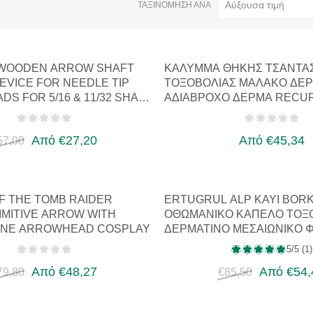
ΤΑΞΙΝΌΜΗΣΗ ΑΝΆ
WOODEN ARROW SHAFT
ΚΆΛΥΜΜΑ ΘΉΚΗΣ ΤΣΆΝΤΑ
DEVICE FOR NEEDLE TIP
ΤΟΞΟΒΟΛΊΑΣ ΜΑΛΑΚΌ ΔΕ
S FOR 5/16 & 11/32 SHA…
ΑΔΙΆΒΡΟΧΟ ΔΈΡΜΑ RECU
ΠΑΡΑΔΟΣΙΑ…
Από €27,20
Από €45,34
57,00
 THE TOMB RAIDER
ERTUGRUL ALP KAYI BOR
MITIVE ARROW WITH
ΟΘΩΜΑΝΙΚΌ ΚΑΠΈΛΟ ΤΟΞ
ONE ARROWHEAD COSPLAY
ΔΕΡΜΆΤΙΝΟ ΜΕΣΑΙΩΝΙΚΌ 
5/5 (1)
Από €48,27
Από €54,
79,80
€85,50