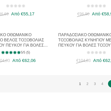
ΜΕΣΑΙΩ…
Από €55,17
Από €58,
86,69
€96,90
ΑΚΌ ΟΘΩΜΑΝΙΚΌ
ΠΑΡΑΔΟΣΙΑΚΌ ΟΘΩΜΑΝΙΚ
Ό ΒΈΛΟΣ ΤΟΞΟΒΟΛΊΑΣ
ΤΟΞΟΒΟΛΊΑΣ ΚΥΝΗΓΙΟΎ Μ
ΟΎ ΠΕΎΚΟΥ ΓΙΑ ΒΟΛΈΣ
ΠΕΎΚΟΥ ΓΙΑ ΒΟΛΈΣ ΤΌΞΟ
 Μ…
5/5 (5)
Από €62,06
Από €62
04,03
€104,03
1
2
3
4