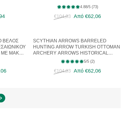
4.88/5 (73)
94
Από €62,06
€104,03
Ό ΒΈΛΟΣ
SCYTHIAN ARROWS BARRELED
ΕΣΑΙΩΝΙΚΟΎ
HUNTING ARROW TURKISH OTTOMAN
Υ ΜΕ ΜΑΚ…
ARCHERY ARROWS HISTORICAL
REPLICA
5/5 (2)
,06
Από €62,06
€104,03