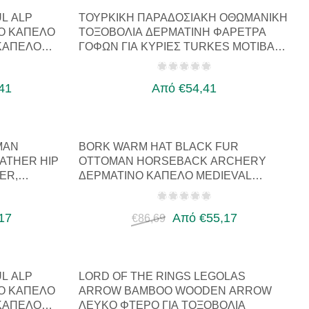
L ALP
ΤΟΥΡΚΙΚΉ ΠΑΡΑΔΟΣΙΑΚΉ ΟΘΩΜΑΝΙΚΉ
Ό ΚΑΠΈΛΟ
ΤΟΞΟΒΟΛΊΑ ΔΕΡΜΆΤΙΝΗ ΦΑΡΈΤΡΑ
ΚΑΠΈΛΟ
ΓΟΦΏΝ ΓΙΑ ΚΥΡΊΕΣ TURKES ΜΟΤΊΒΑ…
41
Από €54,41
MAN
BORK WARM HAT BLACK FUR
ATHER HIP
OTTOMAN HORSEBACK ARCHERY
ER,
ΔΕΡΜΆΤΙΝΟ ΚΑΠΈΛΟ MEDIEVAL
FANTASY
17
Από €55,17
€86,69
L ALP
LORD OF THE RINGS LEGOLAS
Ό ΚΑΠΈΛΟ
ARROW BAMBOO WOODEN ARROW
ΚΑΠΈΛΟ
ΛΕΥΚΌ ΦΤΕΡΌ ΓΙΑ ΤΟΞΟΒΟΛΊΑ