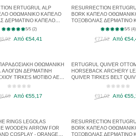
TION ERTUGRUL ALP
RESURRECTION ERTUGRU
ΈΛΟ ΟΘΩΜΑΝΙΚΌ ΚΑΠΈΛΟ
BORK ΚΑΠΈΛΟ ΟΘΩΜΑΝΙΚ
Σ ΔΕΡΜΆΤΙΝΟ ΚΑΠΈΛΟ
ΤΟΞΟΒΟΛΊΑΣ ΔΕΡΜΆΤΙΝΟ 
ΜΕΣΑΙΩ…
5/5 (2)
5/5 (4)
Από €54,41
Από €54,
88,92
€77,52
ΠΑΡΑΔΟΣΙΑΚΉ ΟΘΩΜΑΝΙΚΉ
ERTUGRUL QUIVER OTTO
 ΑΛΌΓΩΝ ΔΕΡΜΆΤΙΝΗ
HORSEBACK ARCHERY LE
ΣΧΊΟΥ TIRKES ΜΟΤΊΒΟ ΑΕ…
QUIVER TIRKES BELT QUIV
MEDIEVAL…
Από €55,17
Από €55,
86,69
€91,02
HE RINGS LEGOLAS
RESURRECTION ERTUGRU
NE WOODEN ARROW FOR
BORK ΚΑΠΈΛΟ ΟΘΩΜΑΝΙΚ
ND COSPLAY - ORANGE
ΤΟΞΟΒΟΛΊΑΣ ΔΕΡΜΆΤΙΝΟ 