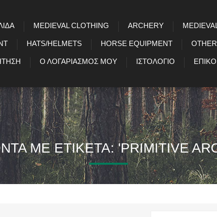
ΛΊΔΑ
MEDIEVAL CLOTHING
ARCHERY
MEDIEVA
NT
HATS/HELMETS
HORSE EQUIPMENT
OTHER
ΉΤΗΣΗ
Ο ΛΟΓΑΡΙΑΣΜΌΣ ΜΟΥ
ΙΣΤΟΛΌΓΙΟ
ΕΠΙΚΟ
ΝΤΑ ΜΕ ΕΤΙΚΈΤΑ: 'PRIMITIVE AR