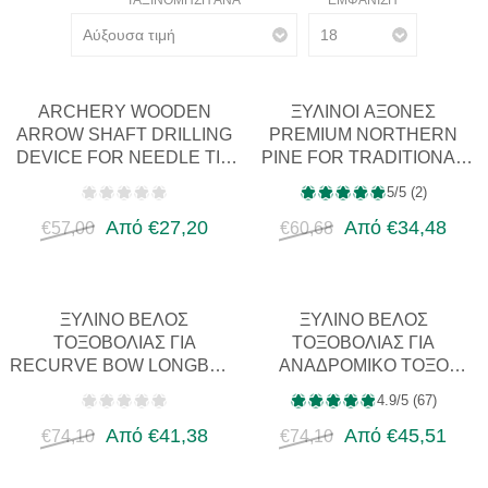
ΤΑΞΙΝΌΜΗΣΗ ΑΝΆ
ΕΜΦΆΝΙΣΗ
ARCHERY WOODEN
ΞΎΛΙΝΟΙ ΆΞΟΝΕΣ
ARROW SHAFT DRILLING
PREMIUM NORTHERN
DEVICE FOR NEEDLE TIP
PINE FOR TRADITIONAL
ARROWHEADS FOR 5/16 &
ARCHERY ARROWS DIY
5/5 (2)
11/32 SHA…
ARCHERY
Από €27,20
Από €34,48
€57,00
€60,68
ΞΎΛΙΝΟ ΒΈΛΟΣ
ΞΎΛΙΝΟ ΒΈΛΟΣ
ΤΟΞΟΒΟΛΊΑΣ ΓΙΑ
ΤΟΞΟΒΟΛΊΑΣ ΓΙΑ
RECURVE BOW LONGBOW
ΑΝΑΔΡΟΜΙΚΌ ΤΌΞΟ
HORSEBOW FOR
ΜΕΣΑΙΩΝΙΚΉ
4.9/5 (67)
HORSEARCH ARCHERY
ΠΑΡΑΔΟΣΙΑΚΉ
BATUR CAST…
Από €41,38
ΟΘΩΜΑΝΙΚΉ ΚΥΝΗΓΕΤΙΚΉ
Από €45,51
€74,10
€74,10
Β…