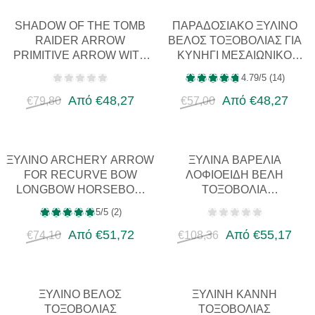
SHADOW OF THE TOMB
ΠΑΡΑΔΟΣΙΑΚΌ ΞΎΛΙΝΟ
RAIDER ARROW
ΒΈΛΟΣ ΤΟΞΟΒΟΛΊΑΣ ΓΙΑ
PRIMITIVE ARROW WITH
ΚΥΝΉΓΙ ΜΕΣΑΙΩΝΙΚΌ
AGATE STONE
ΜΠΑΜΠΟΎ ΓΙΑ
4.79/5 (14)
ARROWHEAD COSPLAY
ΕΠΑΝΑΦΟΡΆ ΤΌΞΟΥ
Από €48,27
ΤΌΞ…
Από €48,27
€79,80
€57,00
ΞΎΛΙΝΟ ARCHERY ARROW
ΞΎΛΙΝΑ ΒΑΡΈΛΙΑ
FOR RECURVE BOW
ΛΟΦΙΟΕΙΔΉ ΒΈΛΗ
LONGBOW HORSEBOW
ΤΟΞΟΒΟΛΊΑ
FOR HORSEARCH
ΕΞΑΤΟΜΙΚΕΥΜΈΝΟ ΒΈΛΟΣ
5/5 (2)
ARCHERY BATUR
ΓΙΑ ΑΝΑΔΡΟΜΙΚΌ ΤΌΞΟ
CASTLE…
Από €51,72
LONGBOW…
Από €55,17
€74,10
€108,36
ΞΎΛΙΝΟ ΒΈΛΟΣ
ΞΎΛΙΝΗ ΚΆΝΝΗ
ΤΟΞΟΒΟΛΊΑΣ
ΤΟΞΟΒΟΛΊΑΣ