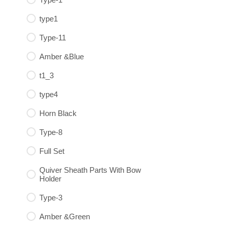
type1
Type-11
Amber &Blue
t1_3
type4
Horn Black
Type-8
Full Set
Quiver Sheath Parts With Bow
Holder
Type-3
Amber &Green