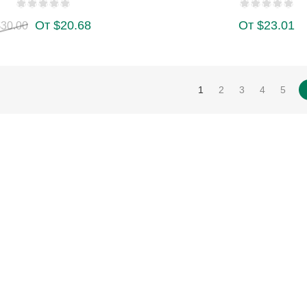
От $20.68
От $23.01
$30.00
1
2
3
4
5