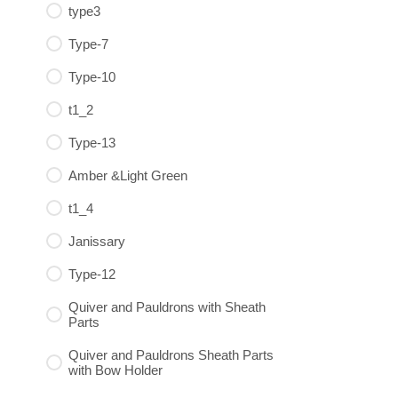
type3
Type-7
Type-10
t1_2
Type-13
Amber &Light Green
t1_4
Janissary
Type-12
Quiver and Pauldrons with Sheath
Parts
Quiver and Pauldrons Sheath Parts
with Bow Holder