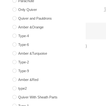
Parachute
Only Quiver
Quiver and Pauldrons
Amber &Orange
Type-4
Type-6
}
Amber &Turquoise
Type-2
Type-9
Amber &Red
type2
Quiver With Sheath Parts
Type-1