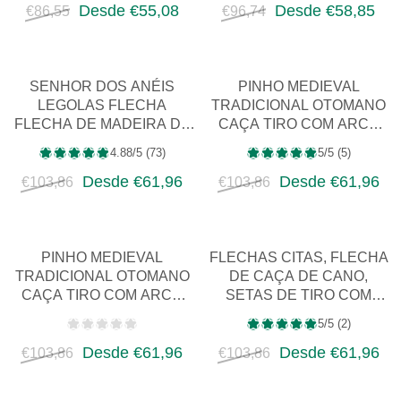
Desde €55,08
Desde €58,85
€86,55
€96,74
SENHOR DOS ANÉIS
PINHO MEDIEVAL
LEGOLAS FLECHA
TRADICIONAL OTOMANO
FLECHA DE MADEIRA DE
CAÇA TIRO COM ARCO
BAMBU PENA BRANCA
FLECHA PARA ARCO
4.88/5 (73)
5/5 (5)
PARA TIRO COM ARCO
LONGBOW RECURVO AT…
Desde €61,96
Desde €61,96
€103,86
€103,86
PINHO MEDIEVAL
FLECHAS CITAS, FLECHA
TRADICIONAL OTOMANO
DE CAÇA DE CANO,
CAÇA TIRO COM ARCO
SETAS DE TIRO COM
FLECHA PARA ARCO
ARCO OTOMANO TURCO,
5/5 (2)
LONGBOW RECURVO AT…
RÉPLICA HIST…
Desde €61,96
Desde €61,96
€103,86
€103,86