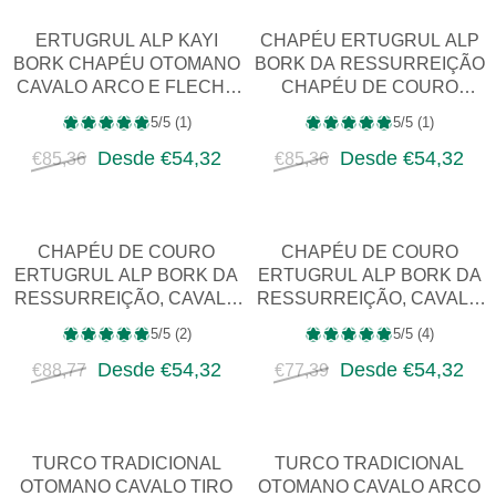
ERTUGRUL ALP KAYI
CHAPÉU ERTUGRUL ALP
BORK CHAPÉU OTOMANO
BORK DA RESSURREIÇÃO
CAVALO ARCO E FLECHA
CHAPÉU DE COURO
CHAPÉU DE COURO
OTOMANO PARA CAVALO
5/5 (1)
5/5 (1)
FANTASIA MEDIE…
E ARCO E FLE…
Desde €54,32
Desde €54,32
€85,36
€85,36
CHAPÉU DE COURO
CHAPÉU DE COURO
ERTUGRUL ALP BORK DA
ERTUGRUL ALP BORK DA
RESSURREIÇÃO, CAVALO
RESSURREIÇÃO, CAVALO
OTOMANO, ARCO E
OTOMANO, ARCO E
5/5 (2)
5/5 (4)
FLECHA, FANTASI…
FLECHA, FANTASI…
Desde €54,32
Desde €54,32
€88,77
€77,39
TURCO TRADICIONAL
TURCO TRADICIONAL
OTOMANO CAVALO TIRO
OTOMANO CAVALO ARCO