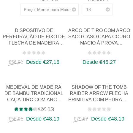
ORDENAR
VISUALIZAR
DISPOSITIVO DE
ARCO DE TIRO COM ARCO
PERFURAÇÃO DE EIXO DE
SACO CASO CAPA COURO
FLECHA DE MADEIRA
MACIO À PROVA
PARA TIRO COM ARCO,
DWATERPROOF ÁGUA
PONTA DE AGULH…
RECURVO TRADICI…
Desde €27,16
Desde €45,27
€56,91
MEDIEVAL DE MADEIRA
SHADOW OF THE TOMB
DE BAMBU TRADICIONAL
RAIDER ARROW FLECHA
CAÇA TIRO COM ARCO
PRIMITIVA COM PEDRA DE
FLECHA PARA RECURVO
ÁGATA ARROWHEAD
4.2/5 (15)
LONGBOW A…
COSPLAY
Desde €48,19
Desde €48,19
€56,91
€79,67