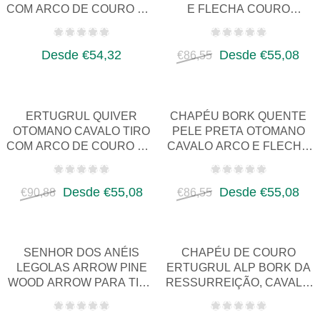
COM ARCO DE COURO HIP
E FLECHA COURO
QUIVER PARA SENHORAS
QUADRIL ALJAVA TIRKES
TIRKES M…
ÁGUIA MOTIVO C…
Desde €54,32
Desde €55,08
€86,55
ERTUGRUL QUIVER
CHAPÉU BORK QUENTE
OTOMANO CAVALO TIRO
PELE PRETA OTOMANO
COM ARCO DE COURO HIP
CAVALO ARCO E FLECHA
QUIVER TIRKES CINTO
CHAPÉU DE COURO
QUIVER, FAN…
FANTASIA MEDIE…
Desde €55,08
Desde €55,08
€90,88
€86,55
SENHOR DOS ANÉIS
CHAPÉU DE COURO
LEGOLAS ARROW PINE
ERTUGRUL ALP BORK DA
WOOD ARROW PARA TIRO
RESSURREIÇÃO, CAVALO
COM ARCO E COSPLAY -
OTOMANO, ARCO E
DESIGN LARA…
FLECHA, FANTASI…